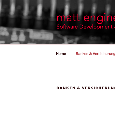
Zum
Inhalt
springen
MATT ENG
Software Development & Cons
Home
Banken & Versicherun
BANKEN & VERSICHERUN